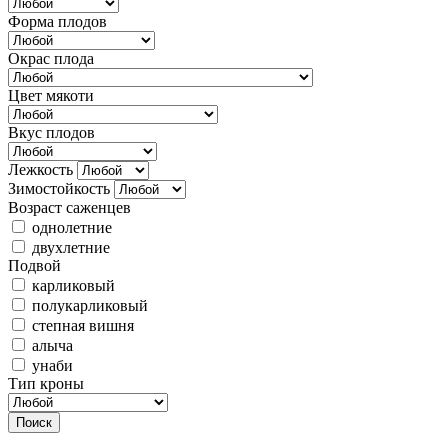
Форма плодов
Окрас плода
Цвет мякоти
Вкус плодов
Лежкость
Зимостойкость
Возраст саженцев
однолетние
двухлетние
Подвой
карликовый
полукарликовый
степная вишня
алыча
унаби
Тип кроны