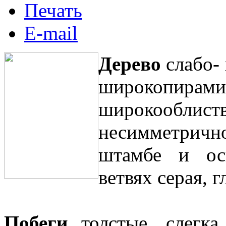
Печать
E-mail
Дерево
слабо- 
широкопирами
широкооблист
несимметричн
штамбе и ос
ветвях серая, г
Побеги
толстые, слегка