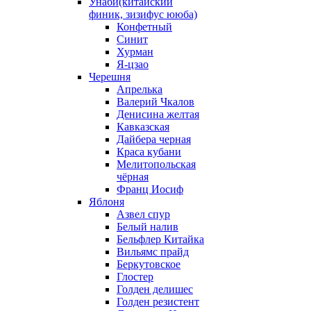
Унаби(китайский
финик, зизифус ююба)
Конфетный
Синит
Хурман
Я-цзао
Черешня
Апрелька
Валерий Чкалов
Денисина желтая
Кавказская
Дайбера черная
Краса кубани
Мелитопольская
чёрная
Франц Иосиф
Яблоня
Азвел спур
Белый налив
Бельфлер Китайка
Вильямс прайд
Беркутовское
Глостер
Голден делишес
Голден резистент