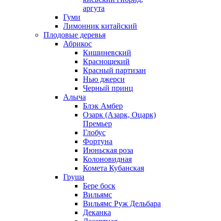
аргута
Гуми
Лимонник китайский
Плодовые деревья
Абрикос
Кишиневский
Краснощекий
Красный партизан
Нью джерси
Черный принц
Алыча
Блэк Амбер
Озарк (Азарк, Оцарк)
Премьер
Глобус
Фортуна
Июньская роза
Колоновидная
Комета Кубанская
Груша
Бере боск
Вильямс
Вильямс Руж Дельбара
Деканка