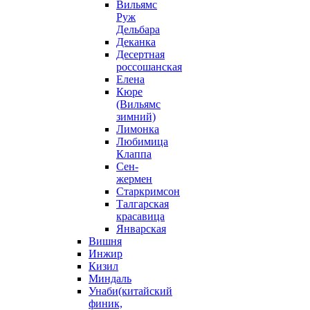
Вильямс
Руж
Дельбара
Деканка
Десертная
россошанская
Елена
Кюре
(Вильямс
зимний)
Лимонка
Любимица
Клаппа
Сен-
жермен
Старкримсон
Талгарская
красавица
Январская
Вишня
Инжир
Кизил
Миндаль
Унаби(китайский
финик,