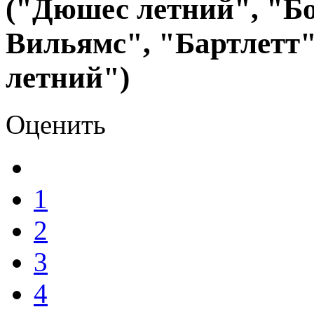
("Дюшес летний", "Б
Вильямс", "Бартлетт
летний")
Оценить
1
2
3
4