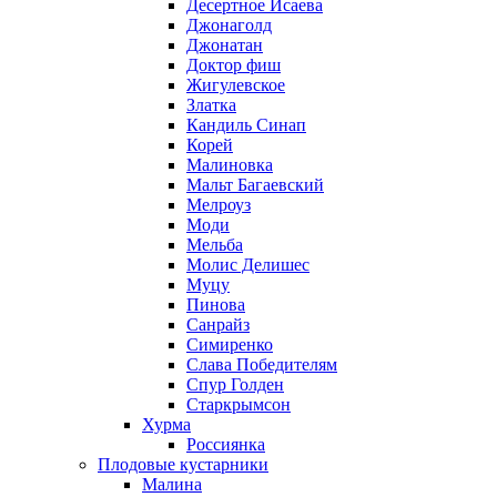
Десертное Исаева
Джонаголд
Джонатан
Доктор фиш
Жигулевское
Златка
Кандиль Синап
Корей
Малиновка
Мальт Багаевский
Мелроуз
Моди
Мельба
Молис Делишес
Муцу
Пинова
Санрайз
Симиренко
Слава Победителям
Спур Голден
Старкрымсон
Хурма
Россиянка
Плодовые кустарники
Малина