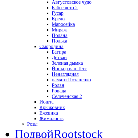
Августовское чудо
Бабье лето 2
Гусар
Кредо
Маросейка
Мираж
Полана
Полька
Смородина
Багира
Детван
Зеленая дымка
Йонкер ван Тетс
Ненаглядная
памяти Потапенко
Ролан
Ровада
Селеченская 2
Иошта
Крыжовник
Ежевика
Жимолость
Розы
Подвой
Rootstock