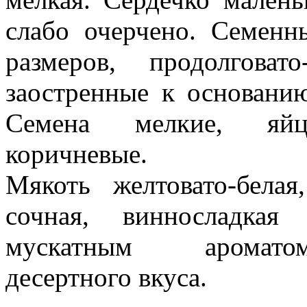
слабо очерче­но. Семен
размеров, продолговат
заост­ренные к основани
Семена мелкие, яйц
коричневые.
Мякоть желтовато-белая
сочная, винносладкая
мускатным аромато
десертного вкуса.