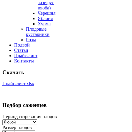
зизифус
ююба)
Черешня
Яблоня
Хурма
Плодовые
кустарники
Розы
Подвой
Статьи
Прайс-лист
Контакты
Скачать
Прайс-лист.xlsx
Подбор саженцев
Период созревания плодов
Размер плодов