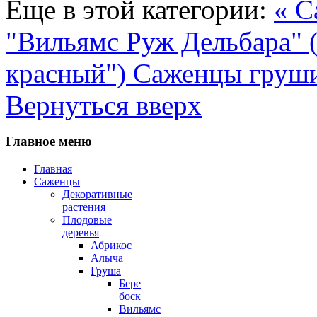
Еще в этой категории:
« С
"Вильямс Руж Дельбара" 
красный")
Саженцы груши 
Вернуться вверх
Главное меню
Главная
Саженцы
Декоративные
растения
Плодовые
деревья
Абрикос
Алыча
Груша
Бере
боск
Вильямс