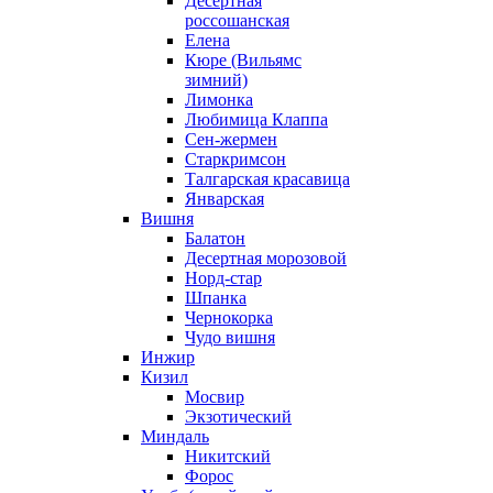
Десертная
россошанская
Елена
Кюре (Вильямс
зимний)
Лимонка
Любимица Клаппа
Сен-жермен
Старкримсон
Талгарская красавица
Январская
Вишня
Балатон
Десертная морозовой
Норд-стар
Шпанка
Чернокорка
Чудо вишня
Инжир
Кизил
Мосвир
Экзотический
Миндаль
Никитский
Форос