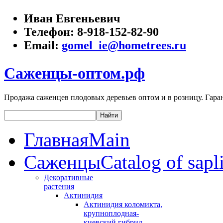
Иван Евгеньевич
Телефон:
8-918-152-82-90
Email:
gomel_ie@hometrees.ru
Саженцы-оптом.рф
Продажа саженцев плодовых деревьев оптом и в розницу. Гаран
Главная
Main
Саженцы
Catalog of sapl
Декоративные
растения
Актинидия
Актинидия коломикта,
крупноплодная-
киевский гибрид,