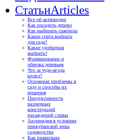
Статьи
Articles
Все об актинидии
Как посадить дерево
Как выбирать саженцы
Какие сорта выбрать
для сада?
Какие удобрения
выбрать?
Формирование и
обрезка деревьев
Что за чудо-ягода
кизил?
Основные проблемы в
саду и способы их
решения
Продуктивность
различных
конструкций
насаждений сливы
Актинидия в условиях
прикубанской зоны
садоводства
Как правильно