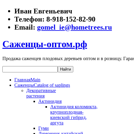
Иван Евгеньевич
Телефон:
8-918-152-82-90
Email:
gomel_ie@hometrees.ru
Саженцы-оптом.рф
Продажа саженцев плодовых деревьев оптом и в розницу. Гаран
Главная
Main
Саженцы
Catalog of saplings
Декоративные
растения
Актинидия
Актинидия коломикта,
крупноплодная-
киевский гибрид,
аргута
Гуми
Лимонник китайский