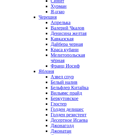
Синит
Хурман
Я-цзао
Черешня
Апрелька
Валерий Чкалов
Денисина желтая
Кавказская
Дайбера черная
Краса кубани
Мелитопольская
чёрная
Франц Иосиф
Яблоня
Азвел спур
Белый налив
Бельфлер Китайка
Вильямс прайд
Беркутовское
Глостер
Голден делишес
Голден резистент
Десертное Исаева
Джонаголд
Джонатан