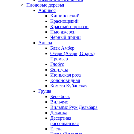
Плодовые деревья
Абрикос
Кишиневский
Краснощекий
Красный партизан
Нью джерси
Черный принц
Алыча
Блэк Амбер
Озарк (Азарк, Оцарк)
Премьер
Глобус
Фортуна
Июньская роза
Колоновидная
Комета Кубанская
Груша
Бере боск
Вильямс
Вильямс Руж Дельбара
Деканка
Десертная
россошанская
Елена