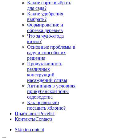
Какие сорта выбрать
для сада?
Какие удобрения
выбрать?
Формирование и
обрезка деревьев
Что за чудо-ягода
кизил?
Основные проблемы в
саду и способы их
решения
Продуктивность
различных
конструкций
насаждений сливы
Актинидия в условиях
прикубанской зоны
садоводства
Как правильно
посадить яблоню?
Прайс-лист
Pricelist
Контакты
Contacts
Skip to content