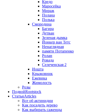
Кредо
Маросейка
Мираж
Полана
Полька
Смородина
Багира
Детван
Зеленая дымка
Йонкер ван Тетс
Ненаглядная
памяти Потапенко
Ролан
Ровада
Селеченская 2
Иошта
Крыжовник
Ежевика
Жимолость
Розы
Подвой
Rootstock
Статьи
Articles
Все об актинидии
Как посадить дерево
Как выбирать саженцы