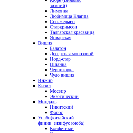
Кюре (Вильямс
зимний)
Лимонка
Любимица Клаппа
Сен-жермен
Старкримсон
Талгарская красавица
Январская
Вишня
Балатон
Десертная морозовой
Норд-стар
Шпанка
Чернокорка
Чудо вишня
Инжир
Кизил
Мосвир
Экзотический
Миндаль
Никитский
Форос
Унаби(китайский
финик, зизифус ююба)
Конфетный