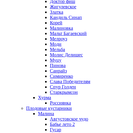
Доктор фиш
Жигулевское
Златка
Кандиль Синап
Корей
Малиновка
Мальт Багаевский
Мелроуз
Моди
Мельба
Молис Делишес
Муцу
Пинова
Санрайз
Симиренко
Слава Победителям
Спур Голден
Старкрымсон
Хурма
Россиянка
Плодовые кустарники
Малина
Августовское чудо
Бабье лето 2
Гусар