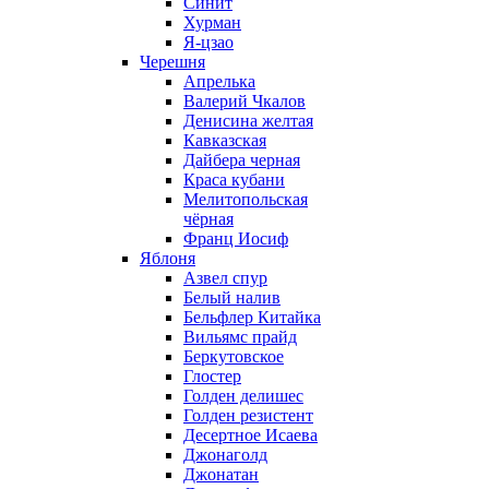
Синит
Хурман
Я-цзао
Черешня
Апрелька
Валерий Чкалов
Денисина желтая
Кавказская
Дайбера черная
Краса кубани
Мелитопольская
чёрная
Франц Иосиф
Яблоня
Азвел спур
Белый налив
Бельфлер Китайка
Вильямс прайд
Беркутовское
Глостер
Голден делишес
Голден резистент
Десертное Исаева
Джонаголд
Джонатан