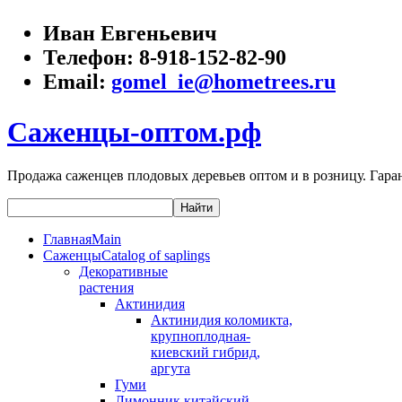
Иван Евгеньевич
Телефон:
8-918-152-82-90
Email:
gomel_ie@hometrees.ru
Саженцы-оптом.рф
Продажа саженцев плодовых деревьев оптом и в розницу. Гаран
Главная
Main
Саженцы
Catalog of saplings
Декоративные
растения
Актинидия
Актинидия коломикта,
крупноплодная-
киевский гибрид,
аргута
Гуми
Лимонник китайский