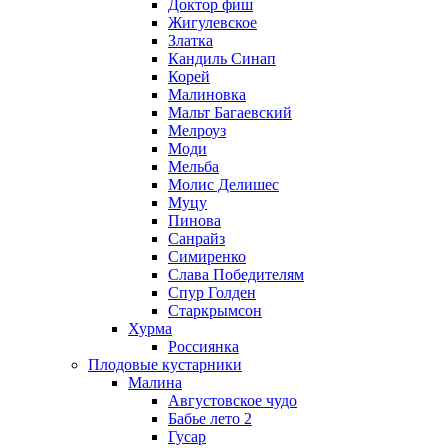
Доктор фиш
Жигулевское
Златка
Кандиль Синап
Корей
Малиновка
Мальт Багаевский
Мелроуз
Моди
Мельба
Молис Делишес
Муцу
Пинова
Санрайз
Симиренко
Слава Победителям
Спур Голден
Старкрымсон
Хурма
Россиянка
Плодовые кустарники
Малина
Августовское чудо
Бабье лето 2
Гусар