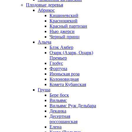
Плодовые деревья
Абрикос
Кишиневский
Краснощекий
Красный партизан
Нью джерси
Черный принц
Алыча
Блэк Амбер
Озарк (Азарк, Оцарк)
Премьер
Глобус
Фортуна
Июньская роза
Колоновидная
Комета Кубанская
Груша
Бере боск
Вильямс
Вильямс Руж Дельбара
Деканка
Десертная
россошанская
Елена