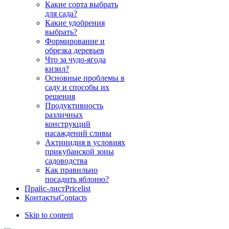
Какие сорта выбрать
для сада?
Какие удобрения
выбрать?
Формирование и
обрезка деревьев
Что за чудо-ягода
кизил?
Основные проблемы в
саду и способы их
решения
Продуктивность
различных
конструкций
насаждений сливы
Актинидия в условиях
прикубанской зоны
садоводства
Как правильно
посадить яблоню?
Прайс-лист
Pricelist
Контакты
Contacts
Skip to content