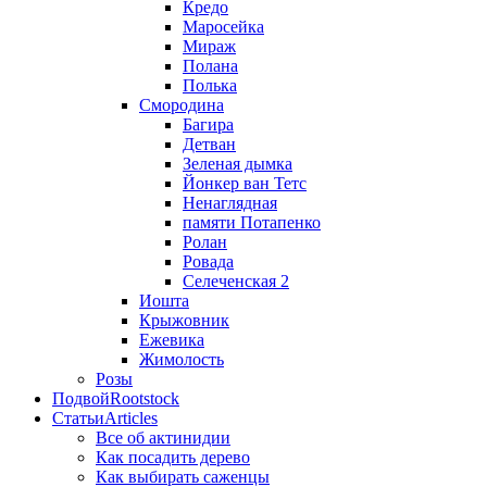
Кредо
Маросейка
Мираж
Полана
Полька
Смородина
Багира
Детван
Зеленая дымка
Йонкер ван Тетс
Ненаглядная
памяти Потапенко
Ролан
Ровада
Селеченская 2
Иошта
Крыжовник
Ежевика
Жимолость
Розы
Подвой
Rootstock
Статьи
Articles
Все об актинидии
Как посадить дерево
Как выбирать саженцы