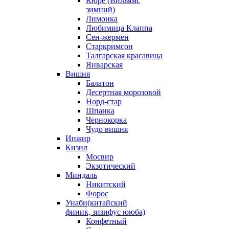
Кюре (Вильямс
зимний)
Лимонка
Любимица Клаппа
Сен-жермен
Старкримсон
Талгарская красавица
Январская
Вишня
Балатон
Десертная морозовой
Норд-стар
Шпанка
Чернокорка
Чудо вишня
Инжир
Кизил
Мосвир
Экзотический
Миндаль
Никитский
Форос
Унаби(китайский
финик, зизифус ююба)
Конфетный