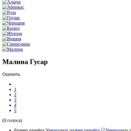
Малина Гусар
Оценить
1
2
3
4
5
(0 голоса)
Размер шрифта
Уменьшить размер шрифта