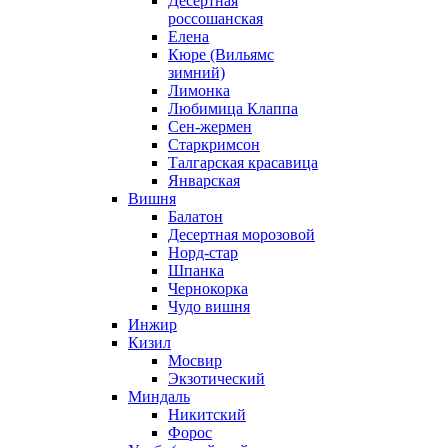
Десертная
россошанская
Елена
Кюре (Вильямс
зимний)
Лимонка
Любимица Клаппа
Сен-жермен
Старкримсон
Талгарская красавица
Январская
Вишня
Балатон
Десертная морозовой
Норд-стар
Шпанка
Чернокорка
Чудо вишня
Инжир
Кизил
Мосвир
Экзотический
Миндаль
Никитский
Форос