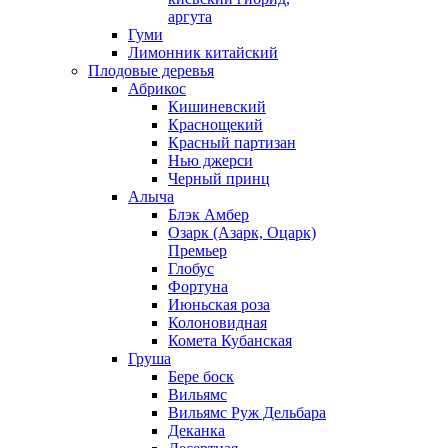
аргута
Гуми
Лимонник китайский
Плодовые деревья
Абрикос
Кишиневский
Краснощекий
Красный партизан
Нью джерси
Черный принц
Алыча
Блэк Амбер
Озарк (Азарк, Оцарк)
Премьер
Глобус
Фортуна
Июньская роза
Колоновидная
Комета Кубанская
Груша
Бере боск
Вильямс
Вильямс Руж Дельбара
Деканка