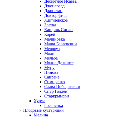
Десертное Исаева
Джонаголд
Джонатан
Доктор фиш
Жигулевское
Златка
Кандиль Синап
Корей
Малиновка
Мальт Багаевский
Мелроуз
Моди
Мельба
Молис Делишес
Муцу
Пинова
Санрайз
Симиренко
Слава Победителям
Спур Голден
Старкрымсон
Хурма
Россиянка
Плодовые кустарники
Малина