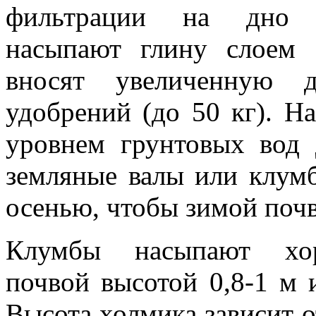
фильтрации на дно 
насыпают глину слоем 
вносят увеличенную д
удобрений (до 50 кг). Н
уровнем грунтовых вод 
земляные валы или клумб
осенью, что­бы зимой почв
Клумбы насыпают хо
почвой вы­сотой 0,8-1 м
Высота холмика зависит 