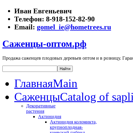
Иван Евгеньевич
Телефон:
8-918-152-82-90
Email:
gomel_ie@hometrees.ru
Саженцы-оптом.рф
Продажа саженцев плодовых деревьев оптом и в розницу. Гаран
Главная
Main
Саженцы
Catalog of sapl
Декоративные
растения
Актинидия
Актинидия коломикта,
крупноплодная-
киевский гибрид,