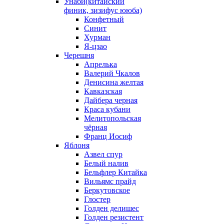
Унаби(китайский
финик, зизифус ююба)
Конфетный
Синит
Хурман
Я-цзао
Черешня
Апрелька
Валерий Чкалов
Денисина желтая
Кавказская
Дайбера черная
Краса кубани
Мелитопольская
чёрная
Франц Иосиф
Яблоня
Азвел спур
Белый налив
Бельфлер Китайка
Вильямс прайд
Беркутовское
Глостер
Голден делишес
Голден резистент