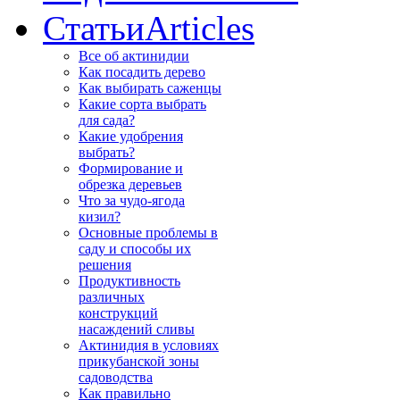
Статьи
Articles
Все об актинидии
Как посадить дерево
Как выбирать саженцы
Какие сорта выбрать
для сада?
Какие удобрения
выбрать?
Формирование и
обрезка деревьев
Что за чудо-ягода
кизил?
Основные проблемы в
саду и способы их
решения
Продуктивность
различных
конструкций
насаждений сливы
Актинидия в условиях
прикубанской зоны
садоводства
Как правильно