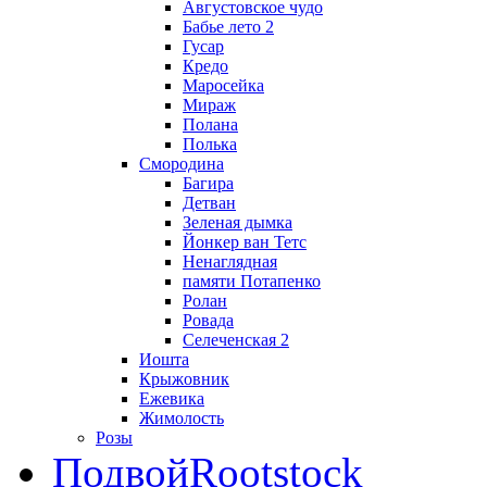
Августовское чудо
Бабье лето 2
Гусар
Кредо
Маросейка
Мираж
Полана
Полька
Смородина
Багира
Детван
Зеленая дымка
Йонкер ван Тетс
Ненаглядная
памяти Потапенко
Ролан
Ровада
Селеченская 2
Иошта
Крыжовник
Ежевика
Жимолость
Розы
Подвой
Rootstock