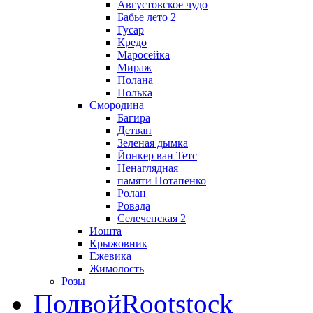
Августовское чудо
Бабье лето 2
Гусар
Кредо
Маросейка
Мираж
Полана
Полька
Смородина
Багира
Детван
Зеленая дымка
Йонкер ван Тетс
Ненаглядная
памяти Потапенко
Ролан
Ровада
Селеченская 2
Иошта
Крыжовник
Ежевика
Жимолость
Розы
Подвой
Rootstock