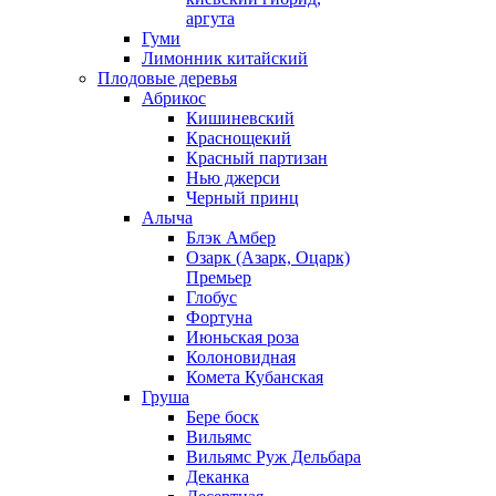
аргута
Гуми
Лимонник китайский
Плодовые деревья
Абрикос
Кишиневский
Краснощекий
Красный партизан
Нью джерси
Черный принц
Алыча
Блэк Амбер
Озарк (Азарк, Оцарк)
Премьер
Глобус
Фортуна
Июньская роза
Колоновидная
Комета Кубанская
Груша
Бере боск
Вильямс
Вильямс Руж Дельбара
Деканка