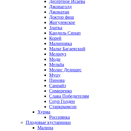
Десертное Исаева
Джонаголд
Джонатан
Доктор фиш
Жигулевское
Златка
Кандиль Синап
Корей
Малиновка
Мальт Багаевский
Мелроуз
Моди
Мельба
Молис Делишес
Муцу
Пинова
Санрайз
Симиренко
Слава Победителям
Спур Голден
Старкрымсон
Хурма
Россиянка
Плодовые кустарники
Малина