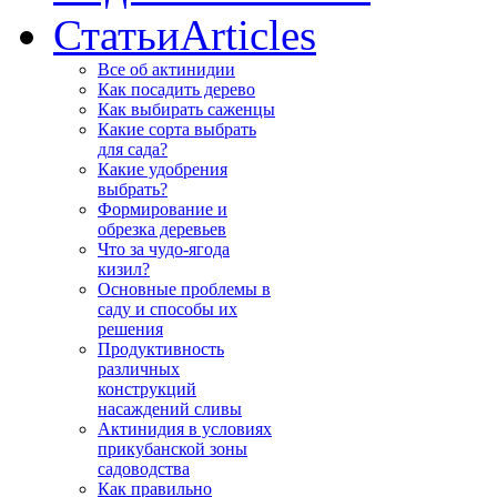
Статьи
Articles
Все об актинидии
Как посадить дерево
Как выбирать саженцы
Какие сорта выбрать
для сада?
Какие удобрения
выбрать?
Формирование и
обрезка деревьев
Что за чудо-ягода
кизил?
Основные проблемы в
саду и способы их
решения
Продуктивность
различных
конструкций
насаждений сливы
Актинидия в условиях
прикубанской зоны
садоводства
Как правильно