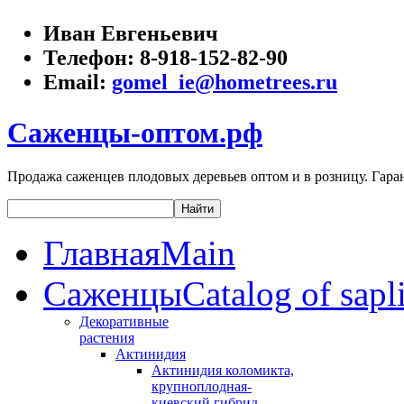
Иван Евгеньевич
Телефон:
8-918-152-82-90
Email:
gomel_ie@hometrees.ru
Саженцы-оптом.рф
Продажа саженцев плодовых деревьев оптом и в розницу. Гаран
Главная
Main
Саженцы
Catalog of sapl
Декоративные
растения
Актинидия
Актинидия коломикта,
крупноплодная-
киевский гибрид,