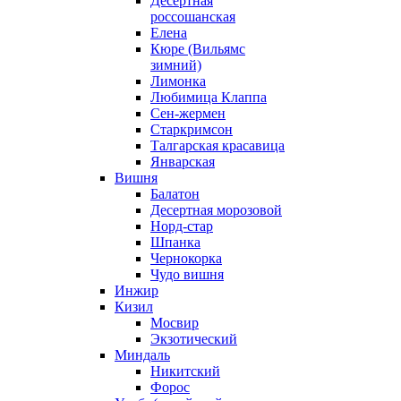
Десертная
россошанская
Елена
Кюре (Вильямс
зимний)
Лимонка
Любимица Клаппа
Сен-жермен
Старкримсон
Талгарская красавица
Январская
Вишня
Балатон
Десертная морозовой
Норд-стар
Шпанка
Чернокорка
Чудо вишня
Инжир
Кизил
Мосвир
Экзотический
Миндаль
Никитский
Форос