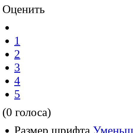
Оценить
1
2
3
4
5
(0 голоса)
Размер шрифта
Уменьш