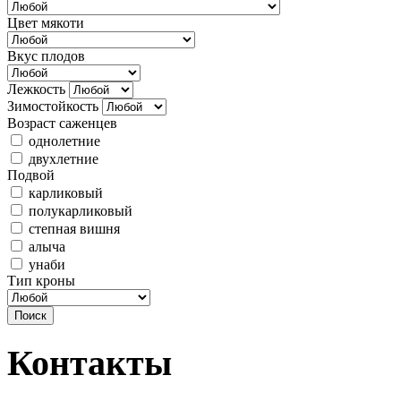
Цвет мякоти
Вкус плодов
Лежкость
Зимостойкость
Возраст саженцев
однолетние
двухлетние
Подвой
карликовый
полукарликовый
степная вишня
алыча
унаби
Тип кроны
Контакты