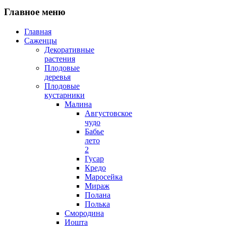
Главное меню
Главная
Саженцы
Декоративные
растения
Плодовые
деревья
Плодовые
кустарники
Малина
Августовское
чудо
Бабье
лето
2
Гусар
Кредо
Маросейка
Мираж
Полана
Полька
Смородина
Иошта