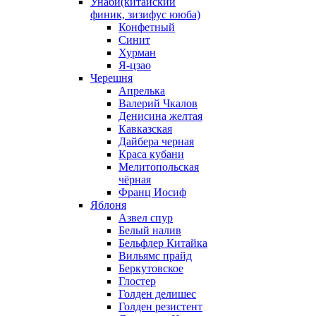
Унаби(китайский
финик, зизифус ююба)
Конфетный
Синит
Хурман
Я-цзао
Черешня
Апрелька
Валерий Чкалов
Денисина желтая
Кавказская
Дайбера черная
Краса кубани
Мелитопольская
чёрная
Франц Иосиф
Яблоня
Азвел спур
Белый налив
Бельфлер Китайка
Вильямс прайд
Беркутовское
Глостер
Голден делишес
Голден резистент