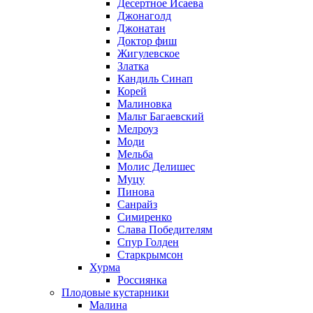
Десертное Исаева
Джонаголд
Джонатан
Доктор фиш
Жигулевское
Златка
Кандиль Синап
Корей
Малиновка
Мальт Багаевский
Мелроуз
Моди
Мельба
Молис Делишес
Муцу
Пинова
Санрайз
Симиренко
Слава Победителям
Спур Голден
Старкрымсон
Хурма
Россиянка
Плодовые кустарники
Малина