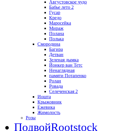
Августовское чудо
Бабье лето 2
Гусар
Кредо
Маросейка
Мираж
Полана
Полька
Смородина
Багира
Детван
Зеленая дымка
Йонкер ван Тетс
Ненаглядная
памяти Потапенко
Ролан
Ровада
Селеченская 2
Иошта
Крыжовник
Ежевика
Жимолость
Розы
Подвой
Rootstock