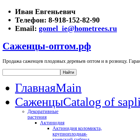
Иван Евгеньевич
Телефон:
8-918-152-82-90
Email:
gomel_ie@hometrees.ru
Саженцы-оптом.рф
Продажа саженцев плодовых деревьев оптом и в розницу. Гаран
Главная
Main
Саженцы
Catalog of sapl
Декоративные
растения
Актинидия
Актинидия коломикта,
крупноплодная-
киевский гибрид,