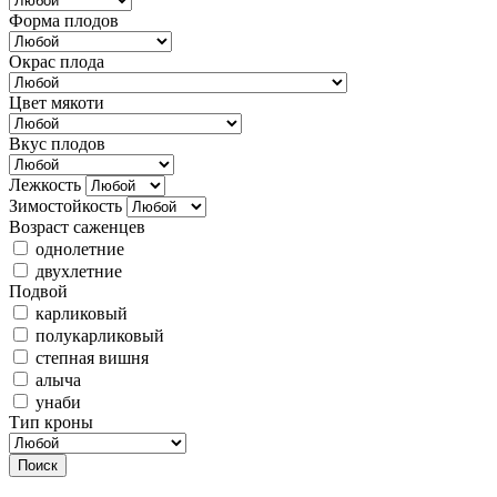
Форма плодов
Окрас плода
Цвет мякоти
Вкус плодов
Лежкость
Зимостойкость
Возраст саженцев
однолетние
двухлетние
Подвой
карликовый
полукарликовый
степная вишня
алыча
унаби
Тип кроны