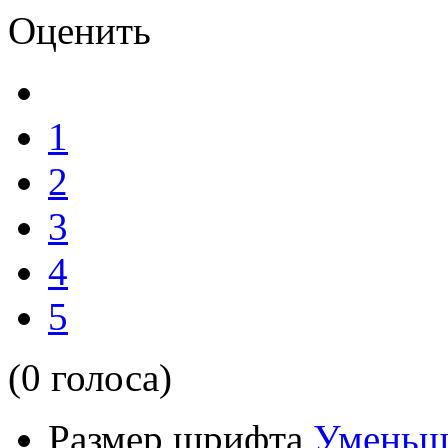
Оценить
1
2
3
4
5
(0 голоса)
Размер шрифта
Уменьш