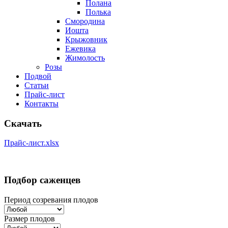
Полана
Полька
Смородина
Иошта
Крыжовник
Ежевика
Жимолость
Розы
Подвой
Статьи
Прайс-лист
Контакты
Скачать
Прайс-лист.xlsx
Подбор саженцев
Период созревания плодов
Размер плодов