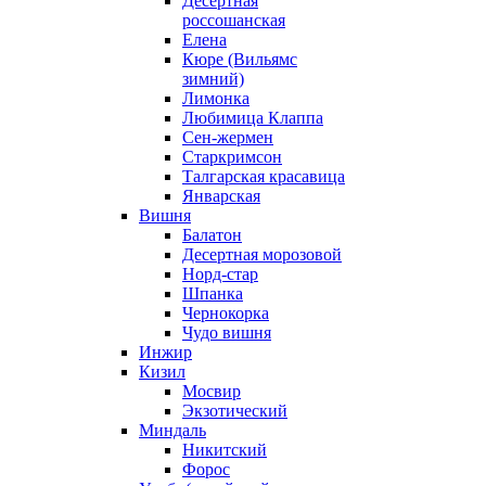
Десертная
россошанская
Елена
Кюре (Вильямс
зимний)
Лимонка
Любимица Клаппа
Сен-жермен
Старкримсон
Талгарская красавица
Январская
Вишня
Балатон
Десертная морозовой
Норд-стар
Шпанка
Чернокорка
Чудо вишня
Инжир
Кизил
Мосвир
Экзотический
Миндаль
Никитский
Форос