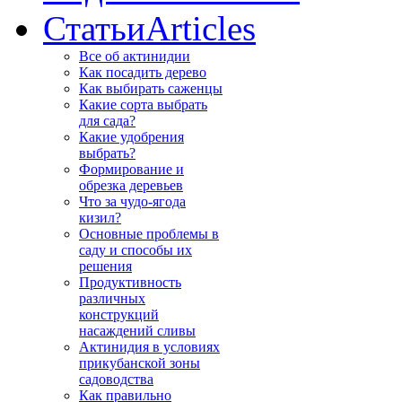
Статьи
Articles
Все об актинидии
Как посадить дерево
Как выбирать саженцы
Какие сорта выбрать
для сада?
Какие удобрения
выбрать?
Формирование и
обрезка деревьев
Что за чудо-ягода
кизил?
Основные проблемы в
саду и способы их
решения
Продуктивность
различных
конструкций
насаждений сливы
Актинидия в условиях
прикубанской зоны
садоводства
Как правильно