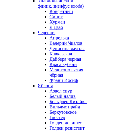
Унаби(китайский
финик, зизифус ююба)
Конфетный
Синит
Хурман
Я-цзао
Черешня
Апрелька
Валерий Чкалов
Денисина желтая
Кавказская
Дайбера черная
Краса кубани
Мелитопольская
чёрная
Франц Иосиф
Яблоня
Азвел спур
Белый налив
Бельфлер Китайка
Вильямс прайд
Беркутовское
Глостер
Голден делишес
Голден резистент