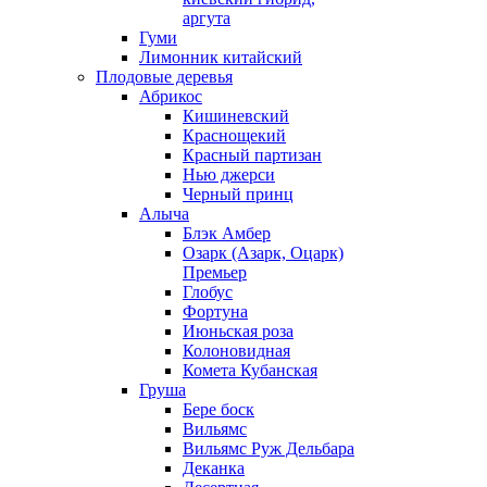
аргута
Гуми
Лимонник китайский
Плодовые деревья
Абрикос
Кишиневский
Краснощекий
Красный партизан
Нью джерси
Черный принц
Алыча
Блэк Амбер
Озарк (Азарк, Оцарк)
Премьер
Глобус
Фортуна
Июньская роза
Колоновидная
Комета Кубанская
Груша
Бере боск
Вильямс
Вильямс Руж Дельбара
Деканка