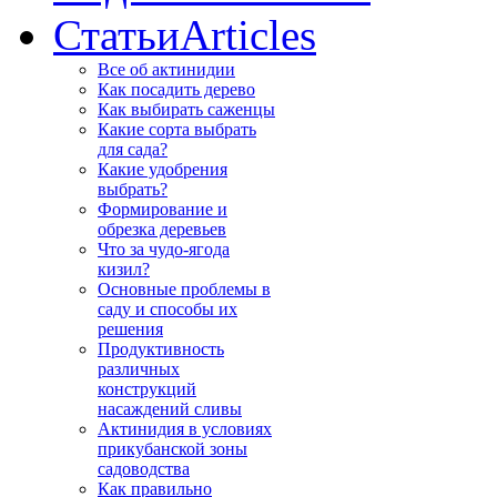
Статьи
Articles
Все об актинидии
Как посадить дерево
Как выбирать саженцы
Какие сорта выбрать
для сада?
Какие удобрения
выбрать?
Формирование и
обрезка деревьев
Что за чудо-ягода
кизил?
Основные проблемы в
саду и способы их
решения
Продуктивность
различных
конструкций
насаждений сливы
Актинидия в условиях
прикубанской зоны
садоводства
Как правильно