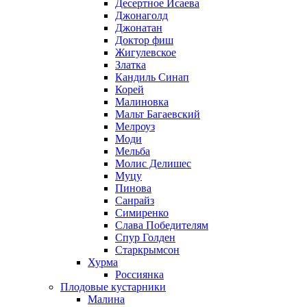
Десертное Исаева
Джонаголд
Джонатан
Доктор фиш
Жигулевское
Златка
Кандиль Синап
Корей
Малиновка
Мальт Багаевский
Мелроуз
Моди
Мельба
Молис Делишес
Муцу
Пинова
Санрайз
Симиренко
Слава Победителям
Спур Голден
Старкрымсон
Хурма
Россиянка
Плодовые кустарники
Малина