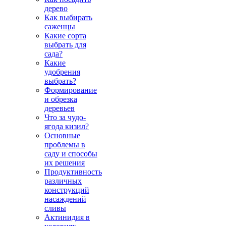
дерево
Как выбирать
саженцы
Какие сорта
выбрать для
сада?
Какие
удобрения
выбрать?
Формирование
и обрезка
деревьев
Что за чудо-
ягода кизил?
Основные
проблемы в
саду и способы
их решения
Продуктивность
различных
конструкций
насаждений
сливы
Актинидия в