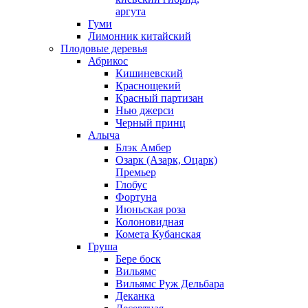
аргута
Гуми
Лимонник китайский
Плодовые деревья
Абрикос
Кишиневский
Краснощекий
Красный партизан
Нью джерси
Черный принц
Алыча
Блэк Амбер
Озарк (Азарк, Оцарк)
Премьер
Глобус
Фортуна
Июньская роза
Колоновидная
Комета Кубанская
Груша
Бере боск
Вильямс
Вильямс Руж Дельбара
Деканка