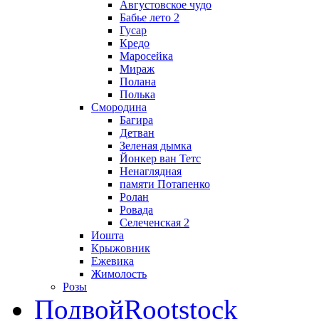
Августовское чудо
Бабье лето 2
Гусар
Кредо
Маросейка
Мираж
Полана
Полька
Смородина
Багира
Детван
Зеленая дымка
Йонкер ван Тетс
Ненаглядная
памяти Потапенко
Ролан
Ровада
Селеченская 2
Иошта
Крыжовник
Ежевика
Жимолость
Розы
Подвой
Rootstock