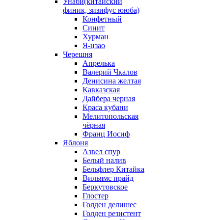
Унаби(китайский
финик, зизифус ююба)
Конфетный
Синит
Хурман
Я-цзао
Черешня
Апрелька
Валерий Чкалов
Денисина желтая
Кавказская
Дайбера черная
Краса кубани
Мелитопольская
чёрная
Франц Иосиф
Яблоня
Азвел спур
Белый налив
Бельфлер Китайка
Вильямс прайд
Беркутовское
Глостер
Голден делишес
Голден резистент