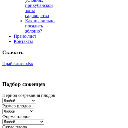
условиях
прикубанской
зоны
садоводства
Как правильно
посадить
яблоню?
Прайс-лист
Контакты
Скачать
Прайс-лист.xlsx
Подбор саженцев
Период созревания плодов
Размер плодов
Форма плодов
Окрас плода