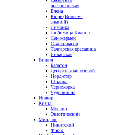
Десертная
россошанская
Елена
Кюре (Вильямс
зимний)
Лимонка
Любимица Клаппа
Сен-жермен
Старкримсон
Талгарская красавица
Январская
Вишня
Балатон
Десертная морозовой
Норд-стар
Шпанка
Чернокорка
Чудо вишня
Инжир
Кизил
Мосвир
Экзотический
Миндаль
Никитский
Форос