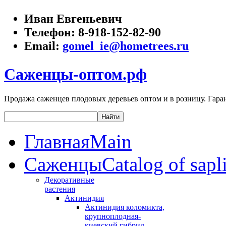
Иван Евгеньевич
Телефон:
8-918-152-82-90
Email:
gomel_ie@hometrees.ru
Саженцы-оптом.рф
Продажа саженцев плодовых деревьев оптом и в розницу. Гаран
Главная
Main
Саженцы
Catalog of sapl
Декоративные
растения
Актинидия
Актинидия коломикта,
крупноплодная-
киевский гибрид,