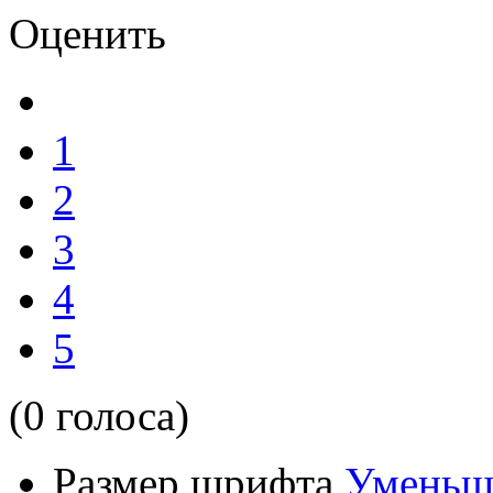
Оценить
1
2
3
4
5
(0 голоса)
Размер шрифта
Уменьш