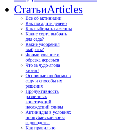
Статьи
Articles
Все об актинидии
Как посадить дерево
Как выбирать саженцы
Какие сорта выбрать
для сада?
Какие удобрения
выбрать?
Формирование и
обрезка деревьев
Что за чудо-ягода
кизил?
Основные проблемы в
саду и способы их
решения
Продуктивность
различных
конструкций
насаждений сливы
Актинидия в условиях
прикубанской зоны
садоводства
Как правильно