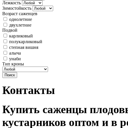
Лежкость
Зимостойкость
Возраст саженцев
однолетние
двухлетние
Подвой
карликовый
полукарликовый
степная вишня
алыча
унаби
Тип кроны
Контакты
Купить саженцы плодовы
кустарников оптом и в р