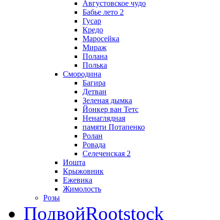
Августовское чудо
Бабье лето 2
Гусар
Кредо
Маросейка
Мираж
Полана
Полька
Смородина
Багира
Детван
Зеленая дымка
Йонкер ван Тетс
Ненаглядная
памяти Потапенко
Ролан
Ровада
Селеченская 2
Иошта
Крыжовник
Ежевика
Жимолость
Розы
Подвой
Rootstock