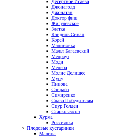
Десертное Исаева
Джонаголд
Джонатан
Доктор фиш
Жигулевское
Златка
Кандиль Синап
Корей
Малиновка
Мальт Багаевский
Мелроуз
Моди
Мельба
Молис Делишес
Муцу
Пинова
Санрайз
Симиренко
Слава Победителям
Спур Голден
Старкрымсон
Хурма
Россиянка
Плодовые кустарники
Малина