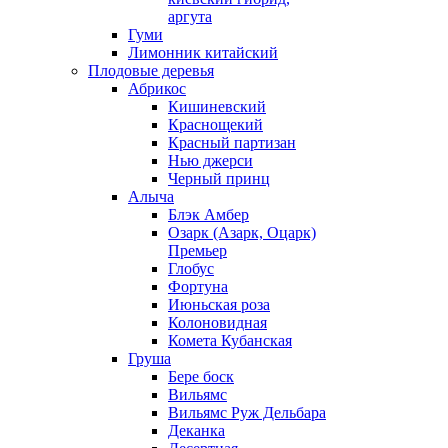
аргута
Гуми
Лимонник китайский
Плодовые деревья
Абрикос
Кишиневский
Краснощекий
Красный партизан
Нью джерси
Черный принц
Алыча
Блэк Амбер
Озарк (Азарк, Оцарк)
Премьер
Глобус
Фортуна
Июньская роза
Колоновидная
Комета Кубанская
Груша
Бере боск
Вильямс
Вильямс Руж Дельбара
Деканка