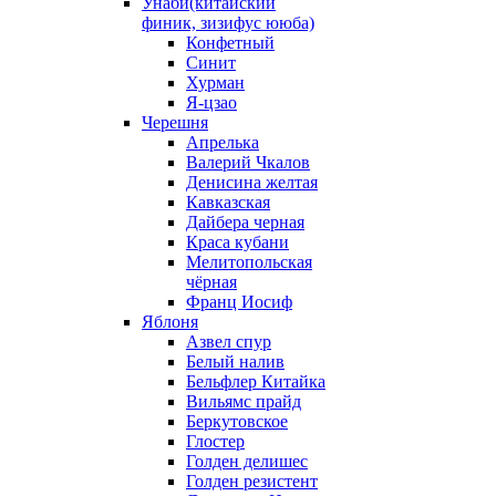
Унаби(китайский
финик, зизифус ююба)
Конфетный
Синит
Хурман
Я-цзао
Черешня
Апрелька
Валерий Чкалов
Денисина желтая
Кавказская
Дайбера черная
Краса кубани
Мелитопольская
чёрная
Франц Иосиф
Яблоня
Азвел спур
Белый налив
Бельфлер Китайка
Вильямс прайд
Беркутовское
Глостер
Голден делишес
Голден резистент