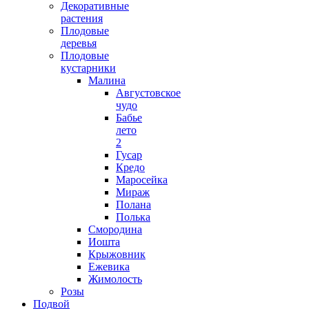
Декоративные
растения
Плодовые
деревья
Плодовые
кустарники
Малина
Августовское
чудо
Бабье
лето
2
Гусар
Кредо
Маросейка
Мираж
Полана
Полька
Смородина
Иошта
Крыжовник
Ежевика
Жимолость
Розы
Подвой