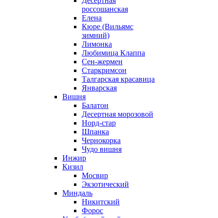
Десертная
россошанская
Елена
Кюре (Вильямс
зимний)
Лимонка
Любимица Клаппа
Сен-жермен
Старкримсон
Талгарская красавица
Январская
Вишня
Балатон
Десертная морозовой
Норд-стар
Шпанка
Чернокорка
Чудо вишня
Инжир
Кизил
Мосвир
Экзотический
Миндаль
Никитский
Форос