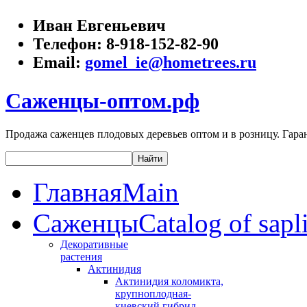
Иван Евгеньевич
Телефон:
8-918-152-82-90
Email:
gomel_ie@hometrees.ru
Саженцы-оптом.рф
Продажа саженцев плодовых деревьев оптом и в розницу. Гаран
Главная
Main
Саженцы
Catalog of sapl
Декоративные
растения
Актинидия
Актинидия коломикта,
крупноплодная-
киевский гибрид,